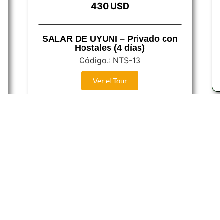
430 USD
SALAR DE UYUNI – Privado con
Hostales (4 días)
Código.: NTS-13
Ver el Tour
Si requieres mayor información, no dudes en
contactarnos
Telf.o WhatsApp: +56 9 4978 9161 / +56 9
4030 8710